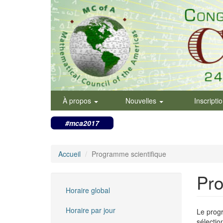
Aller
au
contenu
principal
À propos
Nouvelles
Inscripti
#mca2017
Accueil
Programme scientifique
Pro
Horaire global
Horaire par jour
Le prog
sélectio