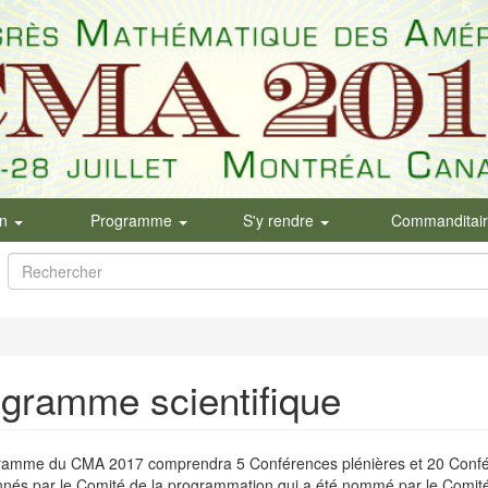
on
Programme
S'y rendre
Commanditai
Formulaire
de
Rechercher
recherche
gramme scientifique
ramme du CMA 2017 comprendra 5 Conférences plénières et 20 Conféren
nnés par le Comité de la programmation qui a été nommé par le Comité