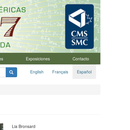
es
Exposiciones
Contacto
English
Français
Español
Lia Bronsard