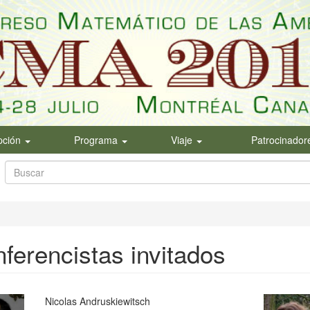
ipción
Programa
Viaje
Patrocinador
Formulario
de
Buscar
búsqueda
ferencistas invitados
Nicolas Andruskiewitsch