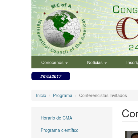
Pasar
al
contenido
principal
Conócenos
Noticias
Inscr
#mca2017
Inicio
Programa
Conferencistas invitados
Con
Horario de CMA
Programa científico